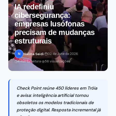
IA redefiniu
cibersegurança:
empresas lusófonas
precisam de mudanças
estruturais
·
·
N
Nalina Seidi
02 de June de 2026
·
4 min de leitura
56 visualizações
Check Point reúne 450 líderes em Tróia
e avisa: inteligência artificial tornou
obsoletos os modelos tradicionais de
proteção digital. Resposta incremental já