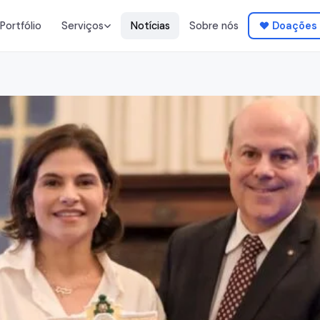
Portfólio
Notícias
Sobre nós
Doações
Serviços
ráfico
Web & Apps
identidade visual,
Websites, plataformas,
mobile
de Música
Gestão de Artistas
 produção,
Booking, carreira,
distribuição
ia & Vídeo
Impressão &
Publicidade
rodutos,
T-shirts, fardas, pulseiras
Venda de Bilhetes
ear
TuduTicket Online