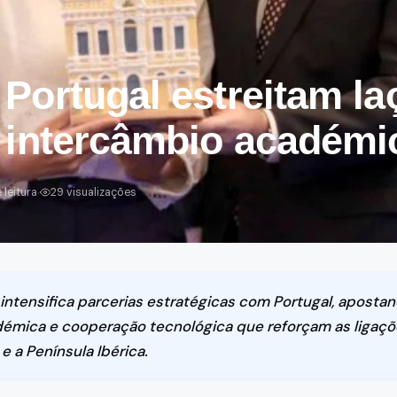
s
Lavagem de Carros
 & Viagens
Em breve — brevemente
Portugal estreitam la
 intercâmbio académi
·
 leitura
29 visualizações
o intensifica parcerias estratégicas com Portugal, apost
émica e cooperação tecnológica que reforçam as ligaçõe
e a Península Ibérica.