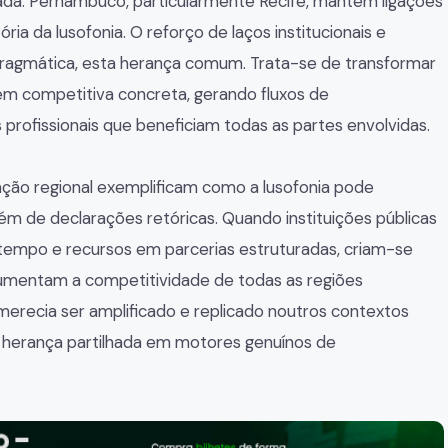
iada. Pernambuco, particularmente Recife, mantém ligações
ria da lusofonia. O reforço de laços institucionais e
ragmática, esta herança comum. Trata-se de transformar
gem competitiva concreta, gerando fluxos de
rofissionais que beneficiam todas as partes envolvidas.
ração regional exemplificam como a lusofonia pode
lém de declarações retóricas. Quando instituições públicas
m tempo e recursos em parcerias estruturadas, criam-se
aumentam a competitividade de todas as regiões
erecia ser amplificado e replicado noutros contextos
 herança partilhada em motores genuínos de