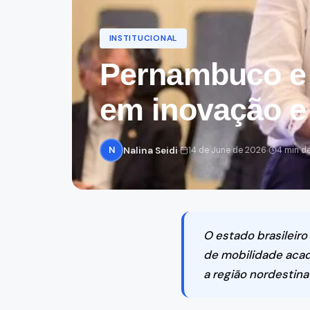
BookingBia
Voos, Hotéis
INSTITUCIONAL
Pernambuco e 
em inovação e
·
·
N
Nalina Seidi
14 de June de 2026
4 min de
O estado brasileir
de mobilidade acad
a região nordestina 