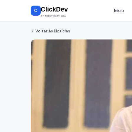
ClickDev
Início
C
BY TUDUTICKET, LDA
Design G
Voltar às Notícias
Branding, 
UI/UX
Estúdio 
Gravação,
mixagem
Fotograf
Eventos, p
videoclips
Kadhun
Loja Streetw