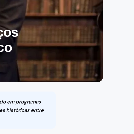
ços
co
ando em programas
s históricas entre