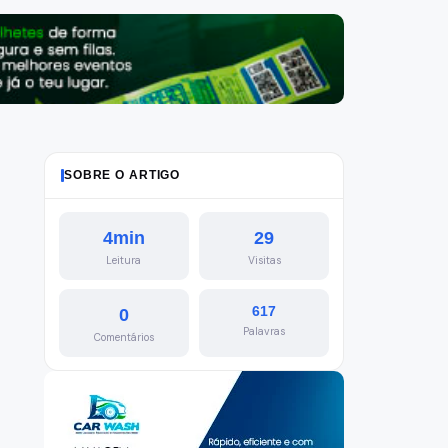
SOBRE O ARTIGO
4min
29
Leitura
Visitas
617
0
Palavras
Comentários