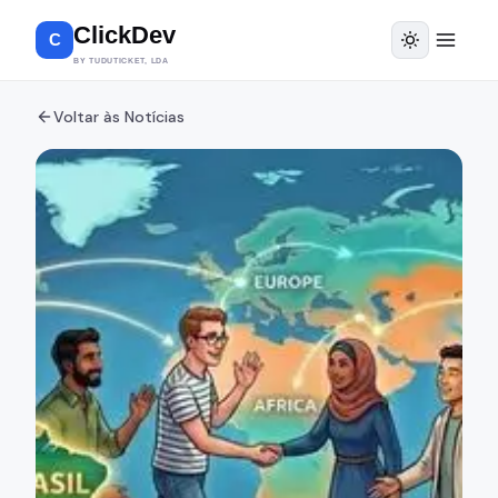
ClickDev
C
BY TUDUTICKET, LDA
Voltar às Notícias