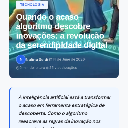
TECNOLOGIA
Quando o acaso
algoritmo descobre
inovações: a revolução
da serendipidade digital
·
·
N
Nalina Seidi
14 de June de 2026
·
5 min de leitura
38 visualizações
A inteligência artificial está a transformar
o acaso em ferramenta estratégica de
descoberta. Como o algoritmo
reescreve as regras da inovação nos