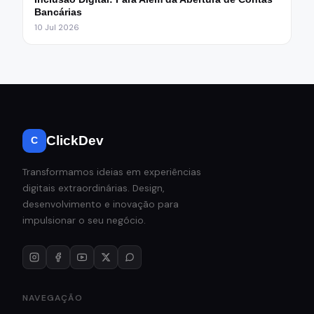
Bancárias
10 Jul 2026
ClickDev
C
Transformamos ideias em experiências
digitais extraordinárias. Design,
desenvolvimento e inovação para
impulsionar o seu negócio.
NAVEGAÇÃO