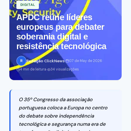
DIGITAL
APDC reúne líderes
europeus para debater
soberania digital e
resistência tecnológica
·
·
R
Redação ClickNews
07 de May de 2026
·
4 min de leitura
34 visualizações
O 35º Congresso da associação
portuguesa coloca a Europa no centro
do debate sobre independência
tecnológica e segurança numa era de