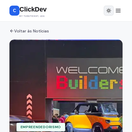
ClickDev
C
BY TUDUTICKET, LDA
Voltar às Notícias
EMPREENDEDORISMO