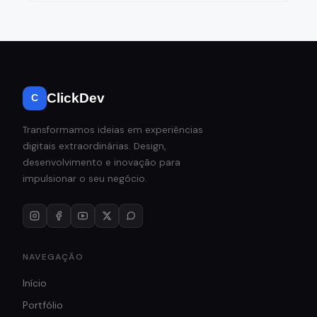
ClickDev
C
Transformamos ideias em experiências
digitais extraordinárias. Design,
desenvolvimento e inovação para
impulsionar o seu negócio.
NAVEGAÇÃO
Início
Portfólio