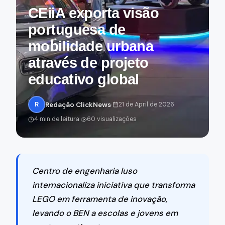
CEiiA exporta visão
portuguesa de
mobilidade urbana
através de projeto
educativo global
·
·
R
Redação ClickNews
21 de April de 2026
·
4 min de leitura
60 visualizações
Centro de engenharia luso
internacionaliza iniciativa que transforma
LEGO em ferramenta de inovação,
levando o BEN a escolas e jovens em