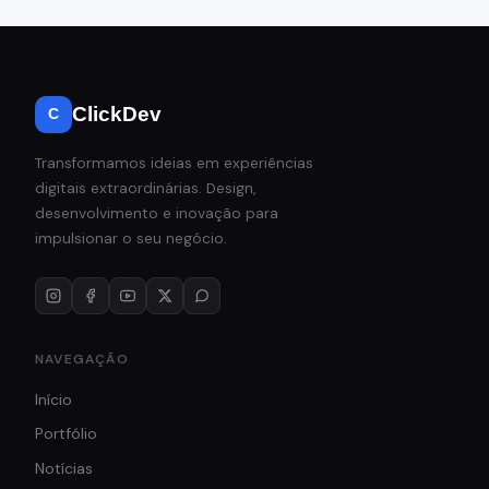
ClickDev
C
Transformamos ideias em experiências
digitais extraordinárias. Design,
desenvolvimento e inovação para
impulsionar o seu negócio.
NAVEGAÇÃO
Início
Portfólio
Notícias