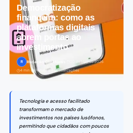
Democratização
financeira: como as
plataformas digitais
abrem portas ao
investimento
·
·
R
Redação ClickNews
20 de May de 2026
·
4 min de leitura
41 visualizações
Tecnologia e acesso facilitado
transformam o mercado de
investimentos nos países lusófonos,
permitindo que cidadãos com poucos