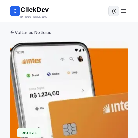
ClickDev
C
BY TUDUTICKET, LDA
Voltar às Notícias
DIGITAL