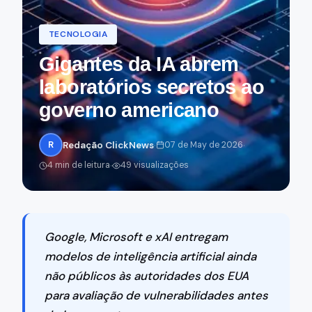
TECNOLOGIA
Gigantes da IA abrem
laboratórios secretos ao
governo americano
·
·
R
Redação ClickNews
07 de May de 2026
·
4 min de leitura
49 visualizações
Google, Microsoft e xAI entregam
modelos de inteligência artificial ainda
não públicos às autoridades dos EUA
para avaliação de vulnerabilidades antes