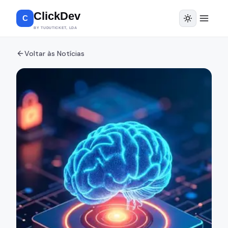
ClickDev
C
BY TUDUTICKET, LDA
Voltar às Notícias