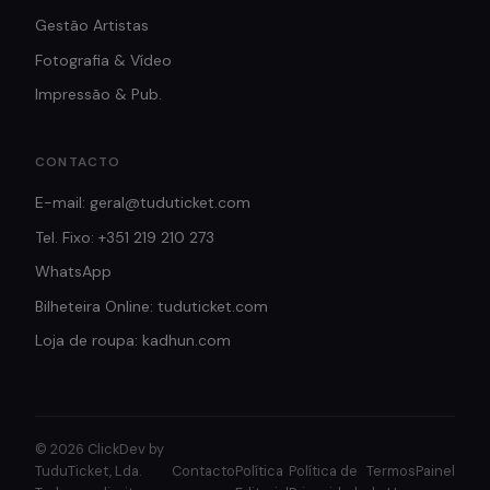
Gestão Artistas
Fotografia & Vídeo
Impressão & Pub.
CONTACTO
E-mail: geral@tuduticket.com
Tel. Fixo: +351 219 210 273
WhatsApp
Bilheteira Online: tuduticket.com
Loja de roupa: kadhun.com
© 2026 ClickDev by
TuduTicket, Lda.
Contacto
Política
Política de
Termos
Painel