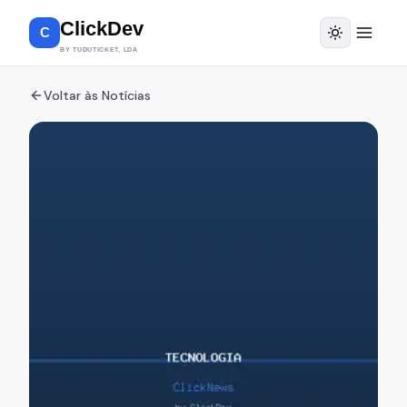
ClickDev
C
BY TUDUTICKET, LDA
Voltar às Notícias