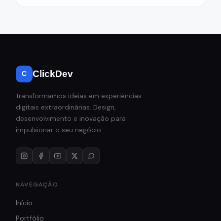
ClickDev
C
Transformamos ideias em experiências
digitais extraordinárias. Design,
desenvolvimento e inovação para
impulsionar o seu negócio.
NAVEGAÇÃO
Início
Portfólio