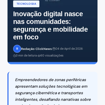
TECNOLOGIA
Inovação digital nasce
nas comunidades:
segurança e mobilidade
em foco
·
·
R
Redação ClickNews
04 de April de 2026
·
3 min de leitura
60 visualizações
Empreendedores de zonas periféricas
apresentam soluções tecnológicas em
segurança cibernética e transportes
inteligentes, desafiando narrativas sobre