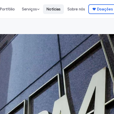
Portfólio
Notícias
Sobre nós
Doações
Serviços
ráfico
Web & Apps
identidade visual,
Websites, plataformas,
mobile
de Música
Gestão de Artistas
 produção,
Booking, carreira,
distribuição
ia & Vídeo
Impressão &
Publicidade
rodutos,
T-shirts, fardas, pulseiras
Venda de Bilhetes
ear
TuduTicket Online