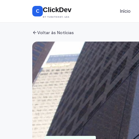
ClickDev
Início
C
BY TUDUTICKET, LDA
Design G
Voltar às Notícias
Branding, 
UI/UX
Estúdio 
Gravação,
mixagem
Fotograf
Eventos, p
videoclips
Kadhun
Loja Streetw