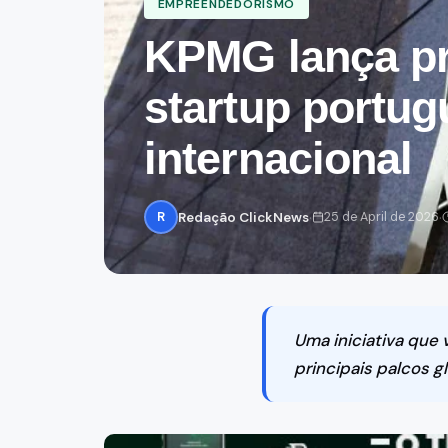
EMPREENDEDORISMO
BookingBia
Voos, Hotéis
KPMG lança pr
startup portu
internacional
·
·
R
Redação ClickNews
25 de April de 2026
Uma iniciativa que
principais palcos 