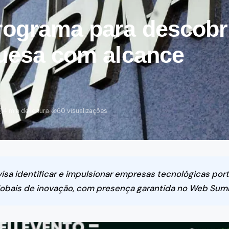
s
Lavagem de Carros
 & Viagens
Em breve — brevemente
ograma para descobr
guesa com alcance
·
4 min de leitura
60 visualizações
 visa identificar e impulsionar empresas tecnológicas po
globais de inovação, com presença garantida no Web Sum