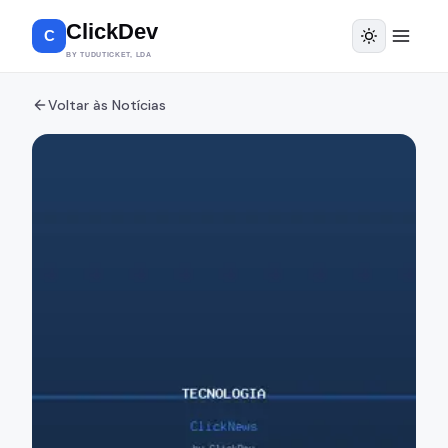
ClickDev
C
BY TUDUTICKET, LDA
Voltar às Notícias