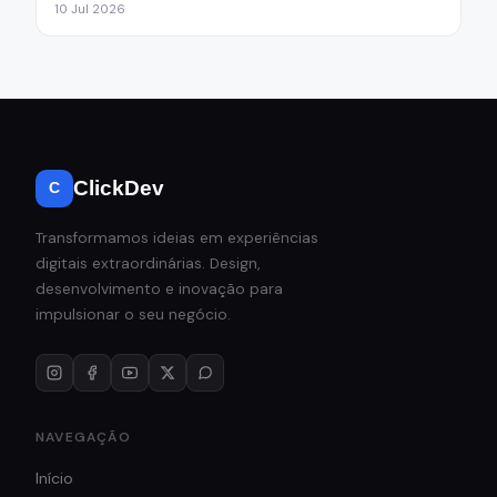
10 Jul 2026
ClickDev
C
Transformamos ideias em experiências
digitais extraordinárias. Design,
desenvolvimento e inovação para
impulsionar o seu negócio.
NAVEGAÇÃO
Início