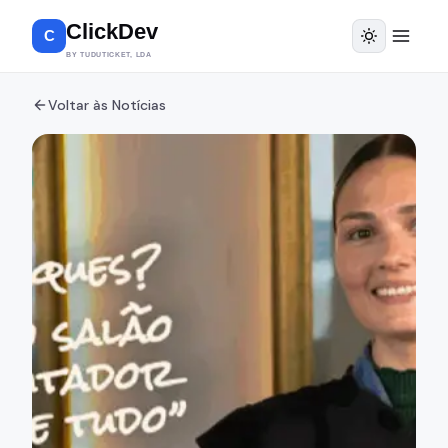
ClickDev
C
BY TUDUTICKET, LDA
Voltar às Notícias