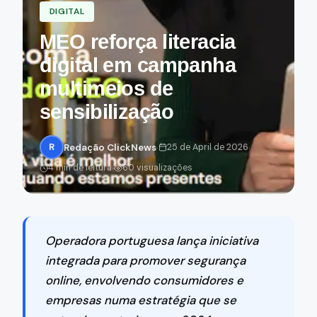
DIGITAL
MEO reforça literacia
digital em campanha
multimeios de
sensibilização
·
·
R
Redação ClickNews
25 de April de 2026
·
4 min de leitura
60 visualizações
Operadora portuguesa lança iniciativa
integrada para promover segurança
online, envolvendo consumidores e
empresas numa estratégia que se