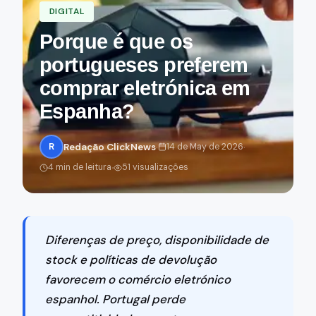
DIGITAL
Porque é que os
portugueses preferem
comprar eletrónica em
Espanha?
·
·
R
Redação ClickNews
14 de May de 2026
·
4 min de leitura
51 visualizações
Diferenças de preço, disponibilidade de
stock e políticas de devolução
favorecem o comércio eletrónico
espanhol. Portugal perde