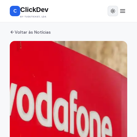
ClickDev
C
BY TUDUTICKET, LDA
Voltar às Notícias