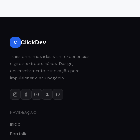
ClickDev
C
Transformamos ideias em experiências
digitais extraordinárias. Design,
desenvolvimento e inovação para
impulsionar o seu negócio.
NAVEGAÇÃO
Início
Portfólio