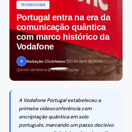
TECNOLOGIA
Portugal entra na era da
comunicação quântica
com marco histórico da
Vodafone
·
·
R
Redação ClickNews
21 de April de 2026
·
4 min de leitura
72 visualizações
A Vodafone Portugal estabeleceu a
primeira videoconferência com
encriptação quântica em solo
português, marcando um passo decisivo