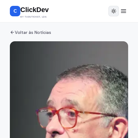
ClickDev
C
BY TUDUTICKET, LDA
Voltar às Notícias