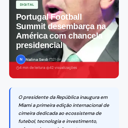
DIGITAL
Portugal Football
Summit desembarça na
América com chancela
presidencial
·
·
N
Nalina Seidi
21 de June de 2026
·
4 min de leitura
42 visualizações
O presidente da República inaugura em
Miami a primeira edição internacional de
cimeira dedicada ao ecossistema de
futebol, tecnologia e investimento,