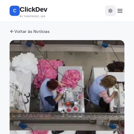
ClickDev
C
BY TUDUTICKET, LDA
Voltar às Notícias