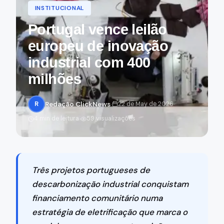
INSTITUCIONAL
Portugal vence leilão
europeu de inovação
industrial com 400
milhões
·
·
R
Redação ClickNews
22 de May de 2026
·
4 min de leitura
59 visualizações
Três projetos portugueses de
descarbonização industrial conquistam
financiamento comunitário numa
estratégia de eletrificação que marca o