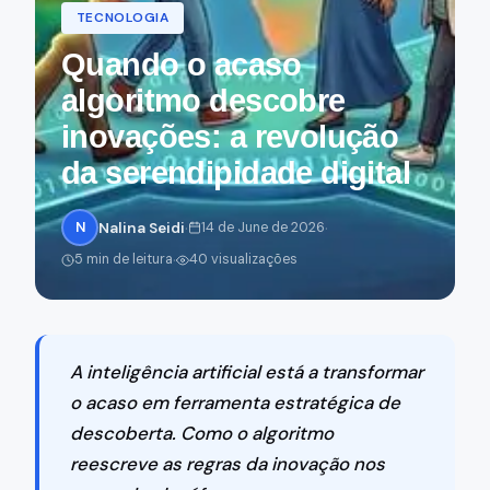
TECNOLOGIA
Quando o acaso
algoritmo descobre
inovações: a revolução
da serendipidade digital
·
·
N
Nalina Seidi
14 de June de 2026
·
5 min de leitura
40 visualizações
A inteligência artificial está a transformar
o acaso em ferramenta estratégica de
descoberta. Como o algoritmo
reescreve as regras da inovação nos