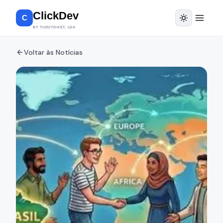
ClickDev
C
BY TUDUTICKET, LDA
Voltar às Notícias