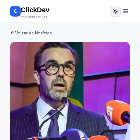
ClickDev
C
BY TUDUTICKET, LDA
Voltar às Notícias