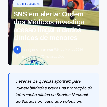
INSTITUCIONAL
SNS em alerta: Ordem
dos Médicos investiga
acesso ilegal a dados
clínicos de menores
·
·
R
Redação ClickNews
24 de May de 2026
·
5 min de leitura
72 visualizações
Dezenas de queixas apontam para
vulnerabilidades graves na protecção de
informação clínica no Serviço Nacional
de Saúde, num caso que coloca em