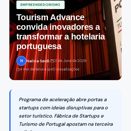
EMPREENDEDORISMO
Tourism Advance
convida inovadores a
transformar a hotelaria
portuguesa
·
·
N
Nalina Seidi
21 de June de 2026
·
4 min de leitura
40 visualizações
Programa de aceleração abre portas a
startups com ideias disruptivas para o
setor turístico. Fábrica de Startups e
Turismo de Portugal apostam na terceira