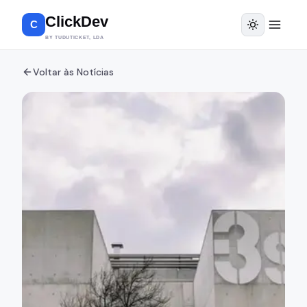
ClickDev
C
BY TUDUTICKET, LDA
Voltar às Notícias