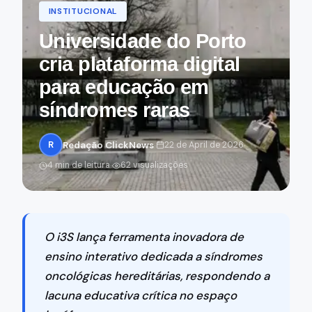
INSTITUCIONAL
Universidade do Porto
cria plataforma digital
para educação em
síndromes raras
·
·
R
Redação ClickNews
22 de April de 2026
·
4 min de leitura
62 visualizações
O i3S lança ferramenta inovadora de
ensino interativo dedicada a síndromes
oncológicas hereditárias, respondendo a
lacuna educativa crítica no espaço