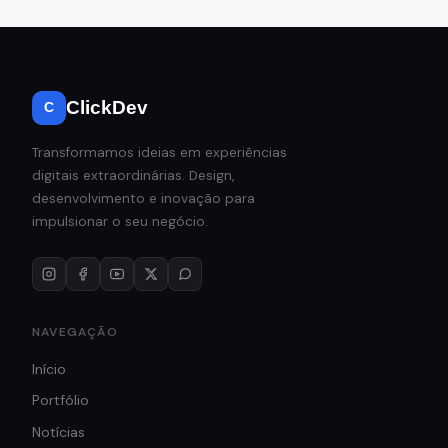
ClickDev
C
Transformamos ideias em experiências
digitais extraordinárias. Design,
desenvolvimento e inovação para
impulsionar o seu negócio.
NAVEGAÇÃO
Início
Portfólio
Notícias