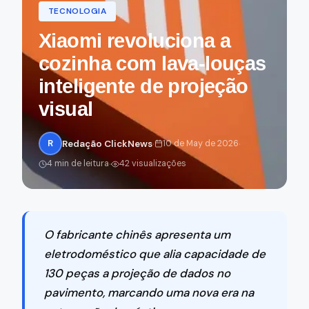
TECNOLOGIA
Xiaomi revoluciona a
cozinha com lava-louças
inteligente de projeção
visual
·
·
R
Redação ClickNews
10 de May de 2026
·
4 min de leitura
42 visualizações
O fabricante chinês apresenta um
eletrodoméstico que alia capacidade de
130 peças a projeção de dados no
pavimento, marcando uma nova era na