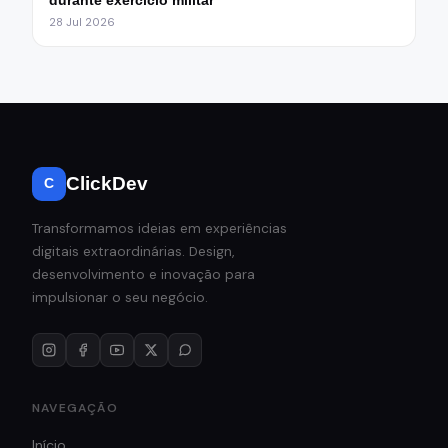
durante exercício militar
28 Jul 2026
ClickDev
C
Transformamos ideias em experiências
digitais extraordinárias. Design,
desenvolvimento e inovação para
impulsionar o seu negócio.
NAVEGAÇÃO
Início