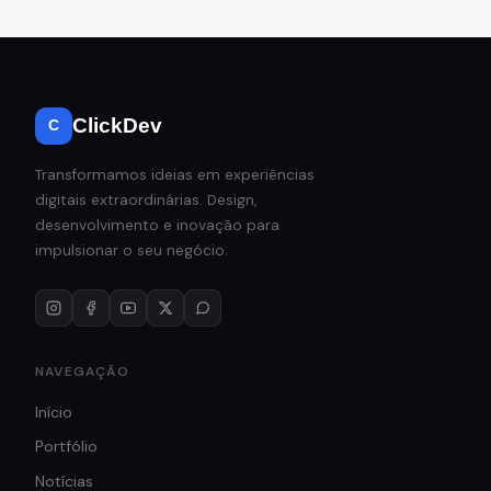
ClickDev
C
Transformamos ideias em experiências
digitais extraordinárias. Design,
desenvolvimento e inovação para
impulsionar o seu negócio.
NAVEGAÇÃO
Início
Portfólio
Notícias