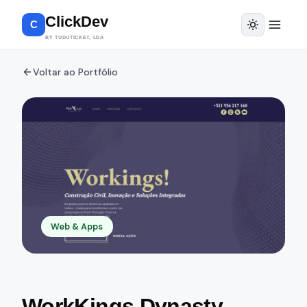
ClickDev
C
BY TUDUTICKET, LDA
Voltar ao Portfólio
Web & Apps
WorkKings Dynasty —