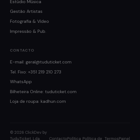
Estúdio Música
Gestão Artistas
Fotografia & Vídeo
Impressão & Pub.
CONTACTO
E-mail: geral@tuduticket.com
Tel. Fixo: +351 219 210 273
WhatsApp
Bilheteira Online: tuduticket.com
Loja de roupa: kadhun.com
© 2026 ClickDev by
TuduTicket, Lda.
Contacto
Política
Política de
Termos
Painel