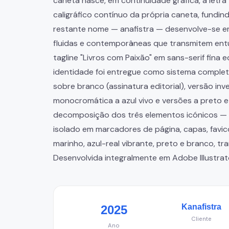
caneta nasce, em continuidade gráfica, a letra 
caligráfico contínuo da própria caneta, fundin
restante nome — anafistra — desenvolve-se em 
fluidas e contemporâneas que transmitem entu
tagline "Livros com Paixão" em sans-serif fina e
identidade foi entregue como sistema completo
sobre branco (assinatura editorial), versão in
monocromática a azul vivo e versões a preto
decomposição dos três elementos icónicos — li
isolado em marcadores de página, capas, favico
marinho, azul-real vibrante, preto e branco, t
Desenvolvida integralmente em Adobe Illustrat
Kanafistra
2025
Cliente
Ano