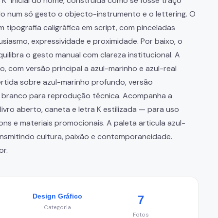
"K" inicial do nome, construída como se fosse traço
do num só gesto o objecto-instrumento e o lettering. O
tipografia caligráfica em script, com pinceladas
siasmo, expressividade e proximidade. Por baixo, o
quilibra o gesto manual com clareza institucional. A
, com versão principal a azul-marinho e azul-real
vertida sobre azul-marinho profundo, versão
 e branco para reprodução técnica. Acompanha a
vro aberto, caneta e letra K estilizada — para uso
ns e materiais promocionais. A paleta articula azul-
ransmitindo cultura, paixão e contemporaneidade.
or.
Design Gráfico
7
Categoria
Fotos