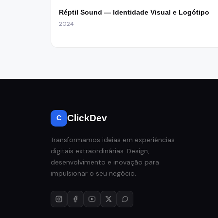
Réptil Sound — Identidade Visual e Logótipo
2024
ClickDev
C
Transformamos ideias em experiências
digitais extraordinárias. Design,
desenvolvimento e inovação para
impulsionar o seu negócio.