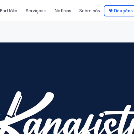
Portfólio
Notícias
Sobre nós
Doações
Serviços
ráfico
Web & Apps
identidade visual,
Websites, plataformas,
mobile
de Música
Gestão de Artistas
 produção,
Booking, carreira,
distribuição
ia & Vídeo
Impressão &
Publicidade
rodutos,
T-shirts, fardas, pulseiras
Venda de Bilhetes
ear
TuduTicket Online