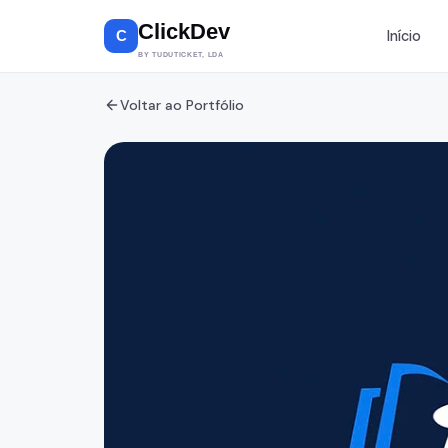
ClickDev
Início
C
BY TUDUTICKET, LDA
Design G
Voltar ao Portfólio
Branding, 
UI/UX
Estúdio 
Gravação,
mixagem
Fotograf
Eventos, p
videoclips
Kadhun
Loja Streetw