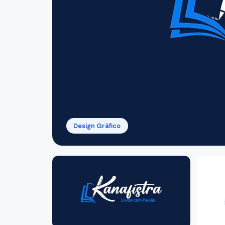
BookingBia
Voos, Hotéis
Design Gráfico