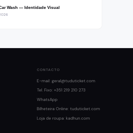
Car Wash — Identidade Visual
2026
CONTACTO
E-mail: geral@tuduticket.com
Tel. Fixo: +351 219 210 273
WhatsApp
Bilheteira Online: tuduticket.com
Loja de roupa: kadhun.com