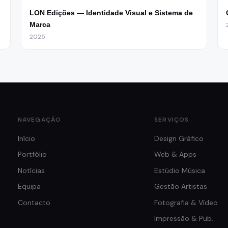
LON Edições — Identidade Visual e Sistema de
Marca
2025
NAVEGAÇÃO
SERVIÇOS
Início
Design Gráfico
Portfólio
Web & Apps
Notícias
Estúdio Música
Equipa
Gestão Artistas
Contacto
Fotografia & Vídeo
Impressão & Pub.