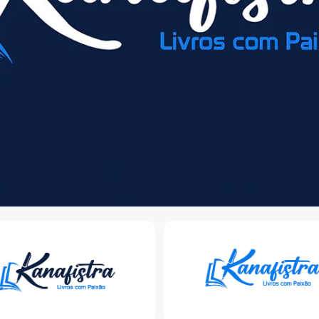
s
Lavagem de Carros
 & Viagens
Em breve — brevemente