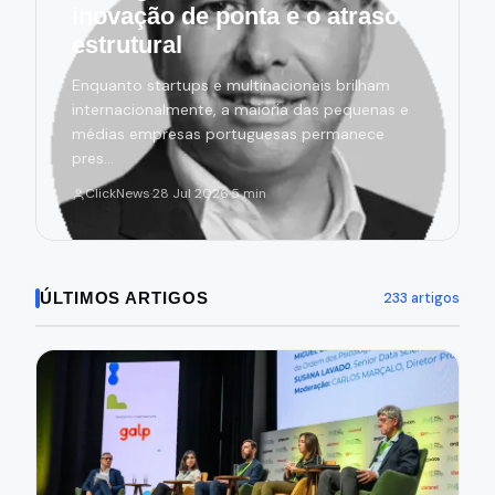
inovação de ponta e o atraso
estrutural
Enquanto startups e multinacionais brilham
internacionalmente, a maioria das pequenas e
médias empresas portuguesas permanece
pres…
ClickNews
·
28 Jul 2026
·
5 min
ÚLTIMOS ARTIGOS
233 artigos