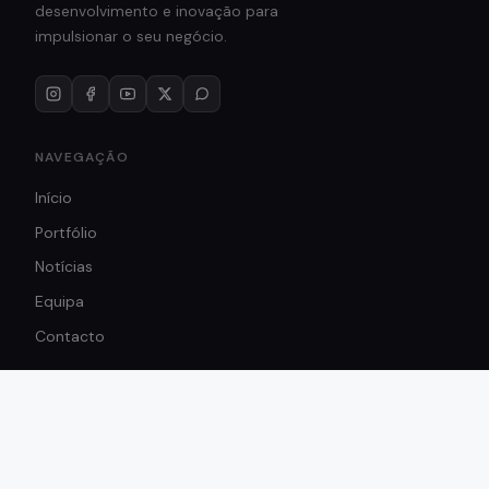
desenvolvimento e inovação para
impulsionar o seu negócio.
NAVEGAÇÃO
Início
Portfólio
Notícias
Equipa
Contacto
SERVIÇOS
Design Gráfico
Web & Apps