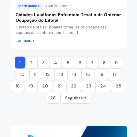
Institucional
10 Jul 2026
5min
Cidades Lusófonas Enfrentam Desafio de Ordenar
Ocupação do Litoral
Gestão de praias urbanas torna-se prioridade nas
capitais da lusofonia, com Lisboa, L…
Ler mais
1
2
3
4
5
6
7
8
9
10
11
12
13
14
15
16
17
18
19
20
21
22
23
24
25
26
Seguinte