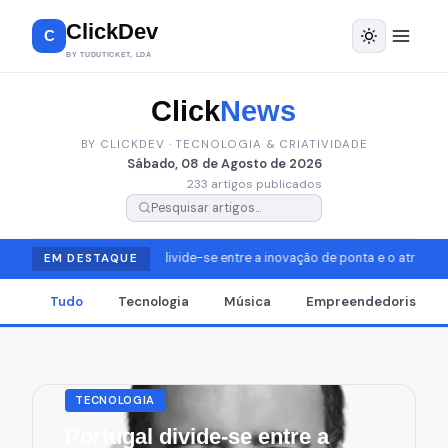
ClickDev
C
BY TUDUTICKET, LDA
Click
News
BY CLICKDEV · TECNOLOGIA & CRIATIVIDADE
Sábado, 08 de Agosto de 2026
233 artigos publicados
Portugal divide-se entre a inovação de ponta e o atraso es
EM DESTAQUE
Tudo
Tecnologia
Música
Empreendedorismo
TECNOLOGIA
Portugal divide-se entre a